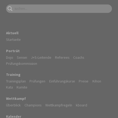
Aktuell
Startseite
Porträt
Dojo
Sensei
J+S-Leitende
Referees
Coachs
Prüfungskommission
Training
Trainingsplan
Prüfungen
Einführungskurse
Preise
Kihon
Kata
Kumite
Wettkampf
Überblick
Champions
Wettkampfregeln
kboard
Kalender