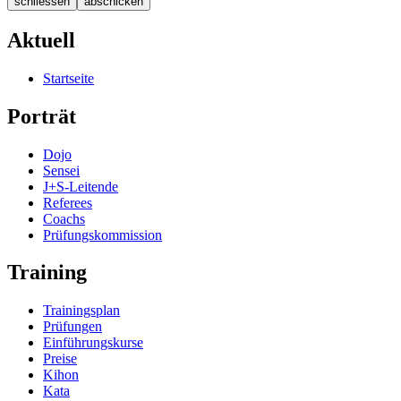
schliessen
abschicken
Aktuell
Startseite
Porträt
Dojo
Sensei
J+S-Leitende
Referees
Coachs
Prüfungskommission
Training
Trainingsplan
Prüfungen
Einführungskurse
Preise
Kihon
Kata