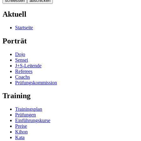
schliessen
abschicken
Aktuell
Startseite
Porträt
Dojo
Sensei
J+S-Leitende
Referees
Coachs
Prüfungskommission
Training
Trainingsplan
Prüfungen
Einführungskurse
Preise
Kihon
Kata