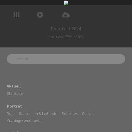
Dojo-Fest 2024
Foto von
Mie Schor
Aktuell
Startseite
Porträt
Dojo
Sensei
J+S-Leitende
Referees
Coachs
Prüfungskommission