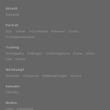
Aktuell
Startseite
Porträt
Dojo
Sensei
J+S-Leitende
Referees
Coachs
Prüfungskommission
Training
Trainingsplan
Prüfungen
Einführungskurse
Preise
Kihon
Kata
Kumite
Wettkampf
Überblick
Champions
Wettkampfregeln
kboard
Kalender
Kalender
Medien
Fotos
Dokumente